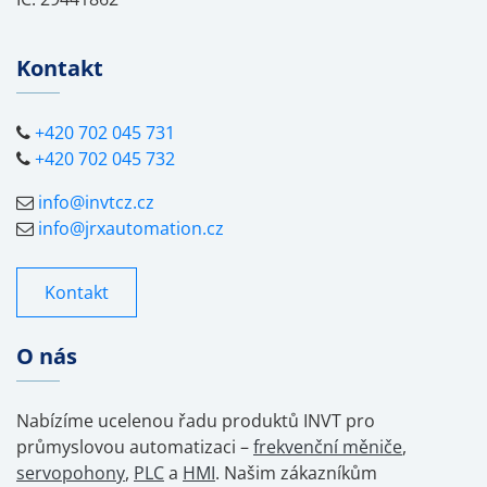
Kontakt
+420 702 045 731
+420 702 045 732
info@invtcz.cz
info@jrxautomation.cz
Kontakt
O nás
Nabízíme ucelenou řadu produktů INVT pro
průmyslovou automatizaci –
frekvenční měniče
,
servopohony
,
PLC
a
HMI
. Našim zákazníkům