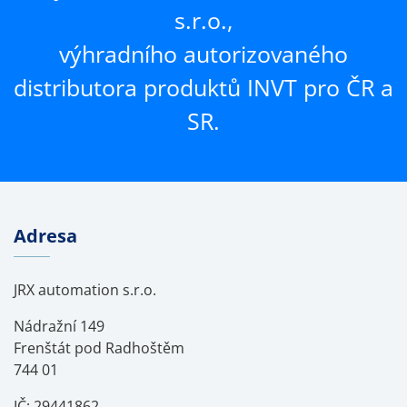
s.r.o.,
výhradního autorizovaného
distributora produktů INVT pro ČR a
SR.
Adresa
JRX automation s.r.o.
Nádražní 149
Frenštát pod Radhoštěm
744 01
IČ: 29441862