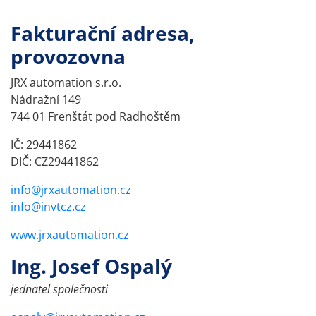
Fakturační adresa,
provozovna
JRX automation s.r.o.
Nádražní 149
744 01 Frenštát pod Radhoštěm
IČ: 29441862
DIČ: CZ29441862
info@jrxautomation.cz
info@invtcz.cz
www.jrxautomation.cz
Ing. Josef Ospalý
jednatel společnosti