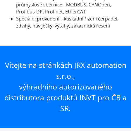
průmyslové sběrnice - MODBUS, CANOpen,
Profibus-DP, Profinet, EtherCAT
Speciální provedení – kaskádní řízení čerpadel,
zdvihy, navíječky, výtahy, zákaznická řešení
Vítejte na stránkách JRX automation
s.r.o.,
výhradního autorizovaného
distributora produktů INVT pro ČR a
SR.