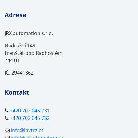
Adresa
JRX automation s.r.o.
Nádražní 149
Frenštát pod Radhoštěm
744 01
IČ: 29441862
Kontakt
+420 702 045 731
+420 702 045 732
info@invtcz.cz
info@jrxautomation.cz