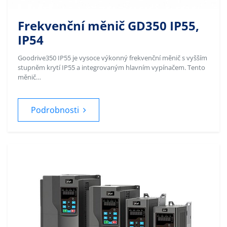
Frekvenční měnič GD350 IP55,
IP54
Goodrive350 IP55 je vysoce výkonný frekvenční měnič s vyšším
stupněm krytí IP55 a integrovaným hlavním vypínačem. Tento
měnič…
Podrobnosti