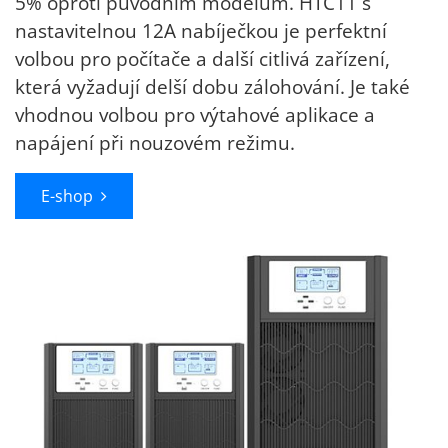
5% oproti původním modelům. HTC11 s
nastavitelnou 12A nabíječkou je perfektní
volbou pro počítače a další citlivá zařízení,
která vyžadují delší dobu zálohování. Je také
vhodnou volbou pro výtahové aplikace a
napájení při nouzovém režimu.
E-shop