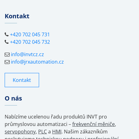
Kontakt
+420 702 045 731
+420 702 045 732
info@invtcz.cz
info@jrxautomation.cz
Kontakt
O nás
Nabízíme ucelenou řadu produktů INVT pro
průmyslovou automatizaci –
frekvenční měniče
,
servopohony
,
PLC
a
HMI
. Našim zákazníkům