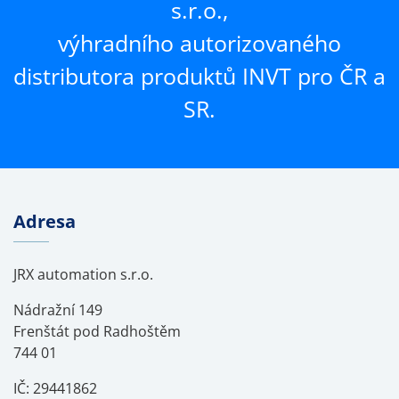
s.r.o.,
výhradního autorizovaného
distributora produktů INVT pro ČR a
SR.
Adresa
JRX automation s.r.o.
Nádražní 149
Frenštát pod Radhoštěm
744 01
IČ: 29441862