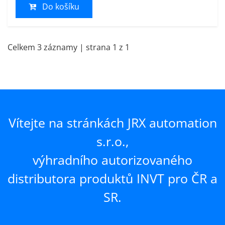
Do košíku
Celkem 3 záznamy | strana 1 z 1
Vítejte na stránkách JRX automation
s.r.o.,
výhradního autorizovaného
distributora produktů INVT pro ČR a
SR.