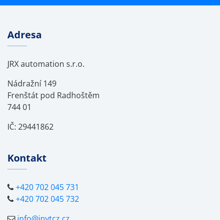
Adresa
JRX automation s.r.o.
Nádražní 149
Frenštát pod Radhoštěm
744 01
IČ: 29441862
Kontakt
+420 702 045 731
+420 702 045 732
info@invtcz.cz