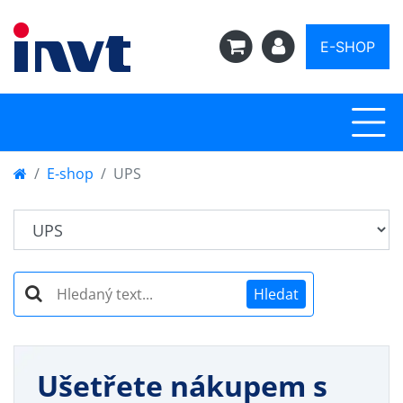
E-SHOP
E-shop
UPS
Hledat
Ušetřete nákupem s