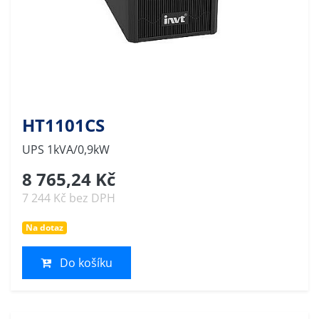
HT1101CS
UPS 1kVA/0,9kW
8 765,24 Kč
7 244 Kč bez DPH
Na dotaz
Do košíku