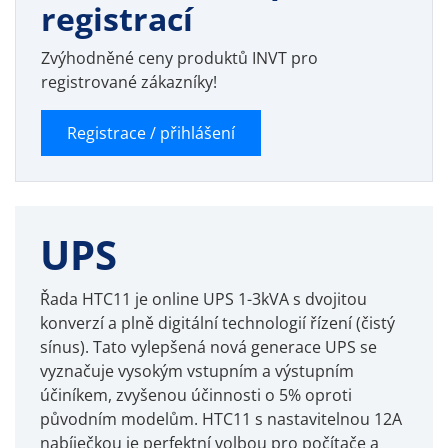
registrací
Zvýhodněné ceny produktů INVT pro
registrované zákazníky!
Registrace / přihlášení
UPS
Řada HTC11 je online UPS 1-3kVA s dvojitou
konverzí a plně digitální technologií řízení (čistý
sínus). Tato vylepšená nová generace UPS se
vyznačuje vysokým vstupním a výstupním
účiníkem, zvyšenou účinnosti o 5% oproti
původním modelům. HTC11 s nastavitelnou 12A
nabíječkou je perfektní volbou pro počítače a