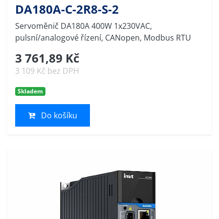
DA180A-C-2R8-S-2
Servoměnič DA180A 400W 1x230VAC,
pulsní/analogové řízení, CANopen, Modbus RTU
3 761,89 Kč
3 109 Kč bez DPH
Skladem
Do košíku