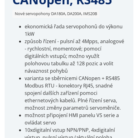
Nové servopohony DA180A, DA200A, IMS20B
ekonomická řada servopohonů do výkonu
1kW
způsob řízení - pulsní až 4Mpps, analogové
- rychlostní, momentové; pomocí
digitálních vstupů; možno využít
polohovou tabulku až 128 pozic a volit
návaznost pohybů
varianta se sběrnicemi CANopen + RS485
Modbus RTU - konektory RJ45, snadné
spojení dalších zařízení pomoci
ethernetových kabelů. Plné řízení serva,
možnost změny parametrů servoměniče.
možnost připojení HMI panelu VS serie a
ovládat servo
10xdigitalní vstup NPN/PNP, 4xdigitalní
výstup, pulsní výstup (aktuální poloha