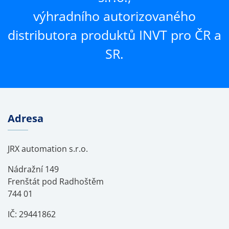
výhradního autorizovaného
distributora produktů INVT pro ČR a
SR.
Adresa
JRX automation s.r.o.
Nádražní 149
Frenštát pod Radhoštěm
744 01
IČ: 29441862