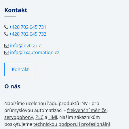
Kontakt
+420 702 045 731
+420 702 045 732
info@invtcz.cz
info@jrxautomation.cz
Kontakt
O nás
Nabízíme ucelenou řadu produktů INVT pro
průmyslovou automatizaci –
frekvenční měniče
,
servopohony
,
PLC
a
HMI
. Našim zákazníkům
poskytujeme
technickou podporu i profesionální