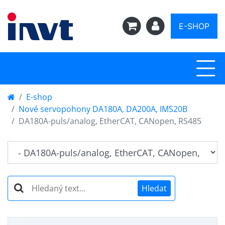
E-SHOP
E-shop
Nové servopohony DA180A, DA200A, IMS20B
DA180A-puls/analog, EtherCAT, CANopen, RS485
Hledat