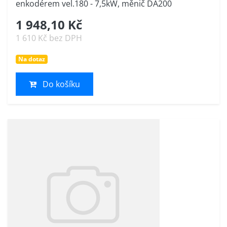
enkodérem vel.180 - 7,5kW, měnič DA200
1 948,10 Kč
1 610 Kč bez DPH
Na dotaz
Do košíku