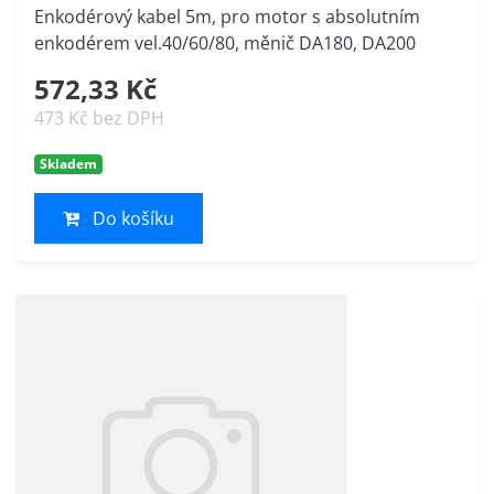
Enkodérový kabel 5m, pro motor s absolutním
enkodérem vel.40/60/80, měnič DA180, DA200
572,33 Kč
473 Kč bez DPH
Skladem
Do košíku