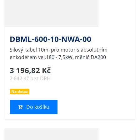
DBML-600-10-NWA-00
Silový kabel 10m, pro motor s absolutním
enkodérem vel.180 - 7,5kW, měnič DA200
3 196,82 Kč
2 642 Kč bez DPH
Na dotaz
Do košíku