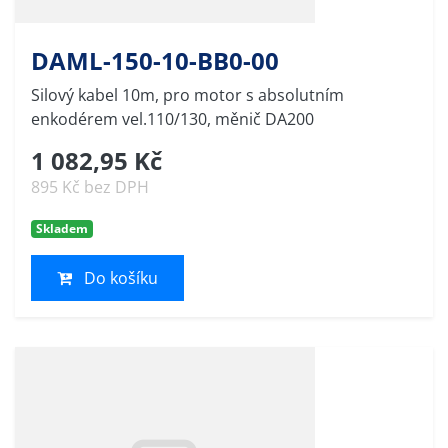
DAML-150-10-BB0-00
Silový kabel 10m, pro motor s absolutním
enkodérem vel.110/130, měnič DA200
1 082,95 Kč
895 Kč bez DPH
Skladem
Do košíku