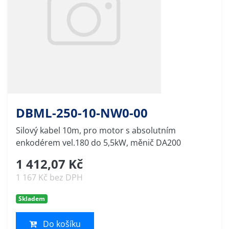
DBML-250-10-NW0-00
Silový kabel 10m, pro motor s absolutním
enkodérem vel.180 do 5,5kW, měnič DA200
1 412,07 Kč
1 167 Kč bez DPH
Skladem
Do košíku