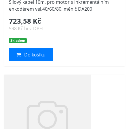
Silový kabel 10m, pro motor s inkrementálním
enkodérem vel.40/60/80, měnič DA200
723,58 Kč
598 Kč bez DPH
Skladem
Do košíku