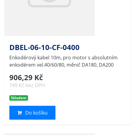
DBEL-06-10-CF-0400
Enkodérový kabel 10m, pro motor s absolutním
enkodérem vel.40/60/80, měnič DA180, DA200
906,29 Kč
749 Kč bez DPH
Skladem
Do košíku