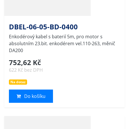
DBEL-06-05-BD-0400
Enkodérový kabel s baterií 5m, pro motor s
absolutním 23.bit. enkodérem vel.110-263, měnič
DA200
752,62 Kč
622 Kč bez DPH
Na dotaz
Do košíku