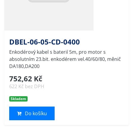
DBEL-06-05-CD-0400
Enkodérový kabel s baterií 5m, pro motor s
absolutním 23.bit. enkodérem vel.40/60/80, měnič
DA180,DA200
752,62 Kč
622 Kč bez DPH
Skladem
Do košíku