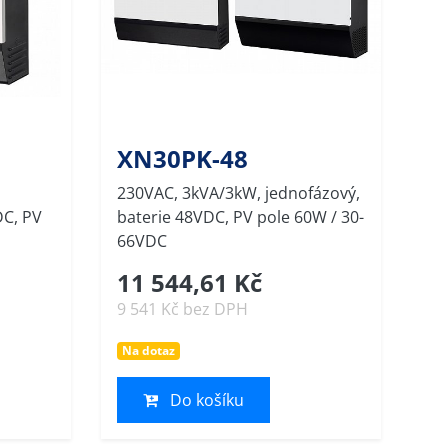
XN30PK-48
230VAC, 3kVA/3kW, jednofázový,
DC, PV
baterie 48VDC, PV pole 60W / 30-
66VDC
11 544,61 Kč
9 541 Kč bez DPH
Na dotaz
Do košíku