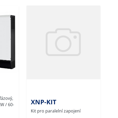
fázový,
XNP-KIT
W / 60-
Kit pro paralelní zapojení