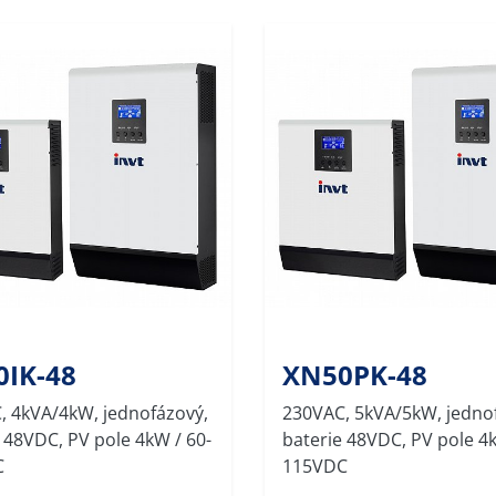
0IK-48
XN50PK-48
, 4kVA/4kW, jednofázový,
230VAC, 5kVA/5kW, jedno
 48VDC, PV pole 4kW / 60-
baterie 48VDC, PV pole 4k
C
115VDC