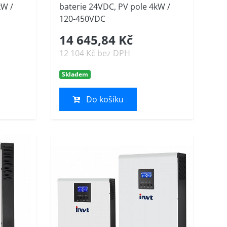
kW /
baterie 24VDC, PV pole 4kW /
120-450VDC
14 645,84 Kč
12 104 Kč bez DPH
Skladem
Do košíku