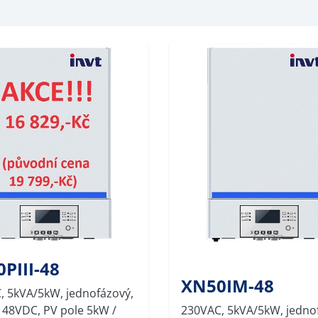
PIII-48
XN50IM-48
, 5kVA/5kW, jednofázový,
 48VDC, PV pole 5kW /
230VAC, 5kVA/5kW, jedno