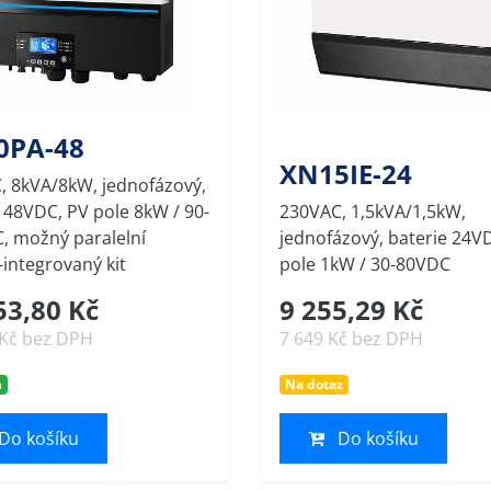
0PA-48
XN15IE-24
, 8kVA/8kW, jednofázový,
 48VDC, PV pole 8kW / 90-
230VAC, 1,5kVA/1,5kW,
, možný paralelní
jednofázový, baterie 24V
integrovaný kit
pole 1kW / 30-80VDC
53,80 Kč
9 255,29 Kč
 Kč bez DPH
7 649 Kč bez DPH
m
Na dotaz
Do košíku
Do košíku