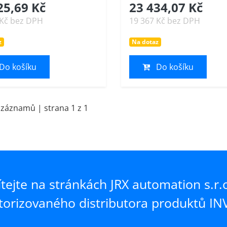
25,69 Kč
23 434,07 Kč
 Kč bez DPH
19 367 Kč bez DPH
z
Na dotaz
Do košíku
Do košíku
 záznamů | strana 1 z 1
ítejte na stránkách JRX automation s.r.o
torizovaného distributora produktů INV