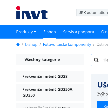
JRX automation 
Produkty
E-shop
Servis a podpora
O n
E-shop
Fotovoltaické komponenty
Ostro
- Všechny kategorie -
Frekvenční měnič GD28
Uš
Frekvenční měnič GD350A,
Zvýho
GD350
Re