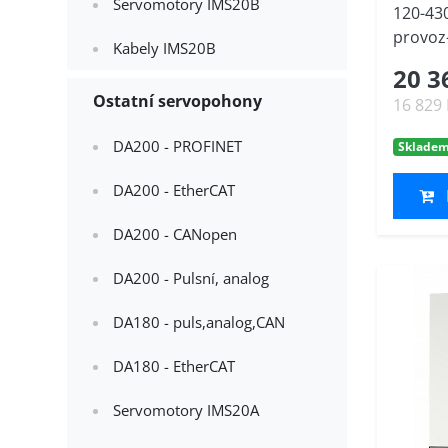
Servomotory IMS20B
120-43
provoz-
Kabely IMS20B
20 3
Ostatní servopohony
16 829
DA200 - PROFINET
Sklade
DA200 - EtherCAT
DA200 - CANopen
DA200 - Pulsní, analog
DA180 - puls,analog,CAN
DA180 - EtherCAT
Servomotory IMS20A