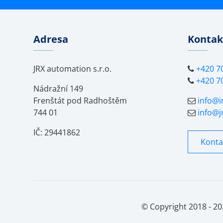
Adresa
Kontak
JRX automation s.r.o.
+420 7
+420 7
Nádražní 149
Frenštát pod Radhoštěm
info@i
744 01
info@j
IČ: 29441862
Konta
© Copyright 2018 - 2