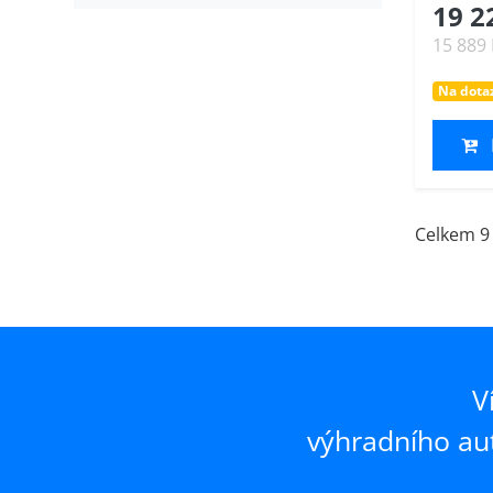
19 2
15 889
Na dota
Celkem 9
V
výhradního au