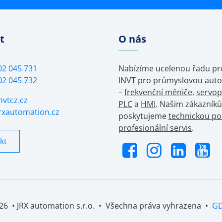
t
O nás
02 045 731
Nabízíme ucelenou řadu p
02 045 732
INVT pro průmyslovou auto
–
frekvenční měniče
,
servo
nvtcz.cz
PLC
a
HMI
. Našim zákazník
rxautomation.cz
poskytujeme
technickou po
profesionální servis
.
kt
026 • JRX automation s.r.o. • Všechna práva vyhrazena •
G