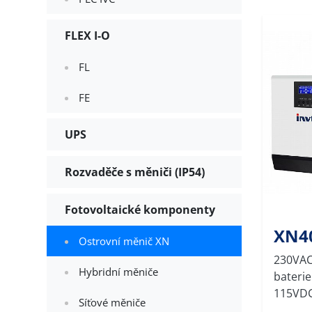
FLEX I-O
FL
FE
UPS
Rozvaděče s měniči (IP54)
Fotovoltaické komponenty
XN4
Ostrovní měnič XN
230VAC
Hybridní měniče
baterie
115VD
Síťové měniče