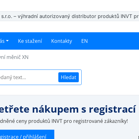
s.r.o. – výhradní autorizovaný distributor produktů INVT p
ás
Ke stažení
Kontakty
EN
vní měnič XN
Hledat
etřete nákupem s registrací
dněné ceny produktů INVT pro registrované zákazníky!
gistrace / přihlášení