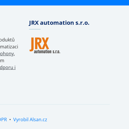
JRX automation s.r.o.
roduktů
matizaci
pohony
,
ům
dporu i
DPR
•
Vyrobil Alsan.cz