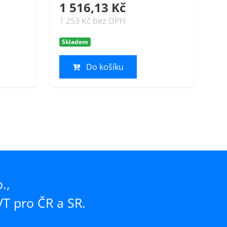
1 516,13 Kč
1 253 Kč bez DPH
Skladem
Do košíku
.,
T pro ČR a SR.