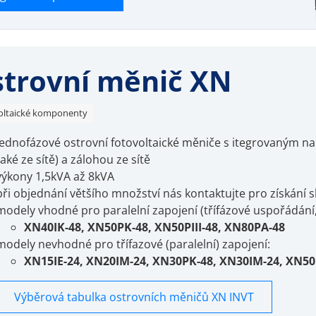
trovní měnič XN
oltaické komponenty
jednofázové ostrovní fotovoltaické měniče s itegrovaným na
také ze sítě) a zálohou ze sítě
výkony 1,5kVA až 8kVA
při objednání většího množství nás kontaktujte pro získání s
modely vhodné pro paralelní zapojení (třífázové uspořádání, 
XN40IK-48, XN50PK-48, XN50PIII-48, XN80PA-48
modely nevhodné pro třífazové (paralelní) zapojení:
XN15IE-24, XN20IM-24, XN30PK-48, XN30IM-24, XN50
Výběrová tabulka ostrovních měničů XN INVT