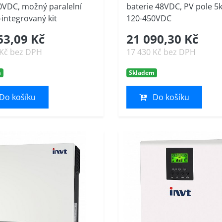
0VDC, možný paralelní
baterie 48VDC, PV pole 5
integrovaný kit
120-450VDC
63,09 Kč
21 090,30 Kč
 Kč bez DPH
17 430 Kč bez DPH
m
Skladem
Do košíku
Do košíku