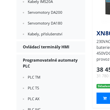
Kabely IMS20A
Servomotory DA200
Servomotory DA180
XN8
Kabely, příslušenství
230VAC
Ovládací terminály HMI
baterie
450VDC
provoz-
Programovatelné automaty
PLC
38 4
31 780
PLC TM
Sklade
PLC TS
PLC AX
PLC IVC