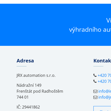
V
výhradního au
Adresa
Kontak
JRX automation s.r.o.
+420 7
+420 7
Nádražní 149
Frenštát pod Radhoštěm
info@i
744 01
info@j
IČ: 29441862