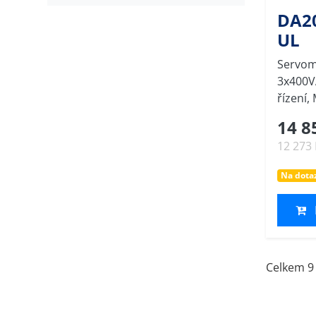
DA20
UL
Servom
3x400V
řízení
14 8
12 273
Na dota
Celkem 9