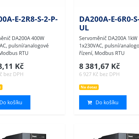
0A-E-2R8-S-2-P-
DA200A-E-6R0-S-
UL
ěnič DA200A 400W
Servoměnič DA200A 1kW
AC, pulsní/analogové
1x230VAC, pulsní/analog
, Modbus RTU
řízení, Modbus RTU
8,11 Kč
8 381,67 Kč
Kč bez DPH
6 927 Kč bez DPH
z
Na dotaz
Do košíku
Do košíku