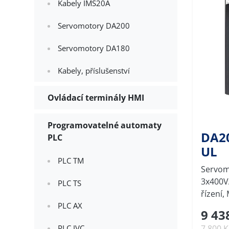
Kabely IMS20A
Servomotory DA200
Servomotory DA180
Kabely, příslušenství
Ovládací terminály HMI
Programovatelné automaty
DA20
PLC
UL
PLC TM
Servom
3x400V
PLC TS
řízení
PLC AX
9 43
7 800 
PLC IVC