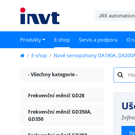
JRX automation 
Produkty
E-shop
Servis a podpora
O n
E-shop
Nové servopohony DA180A, DA200A
- Všechny kategorie -
Frekvenční měnič GD28
Uš
Frekvenční měnič GD350A,
Zvýho
GD350
Re