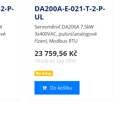
2-P-
DA200A-E-021-T-2-P-
UL
W
Servoměnič DA200A 7,5kW
ové
3x400VAC, pulsní/analogové
řízení, Modbus RTU
23 759,56 Kč
19 636 Kč bez DPH
Na dotaz
Do košíku