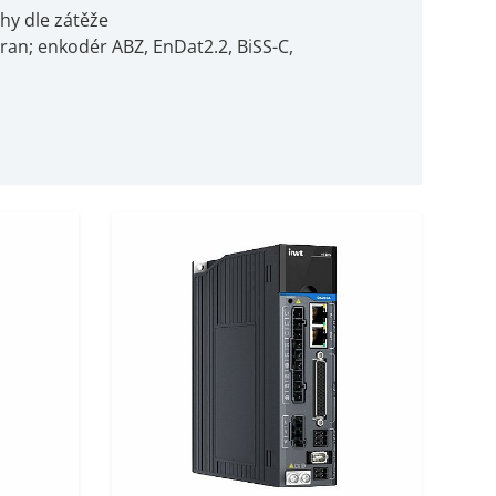
hy dle zátěže
an; enkodér ABZ, EnDat2.2, BiSS-C,