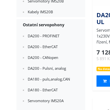
Servomotory IMS20B
Kabely IMS20B
DA20
UL
Ostatní servopohony
Servom
1x230V
DA200 - PROFINET
řízení
DA200 - EtherCAT
7 12
DA200 - CANopen
5 891 
DA200 - Pulsní, analog
Na dota
DA180 - puls,analog,CAN
DA180 - EtherCAT
Servomotory IMS20A