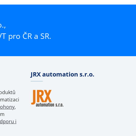
.,
T pro ČR a SR.
JRX automation s.r.o.
roduktů
matizaci
pohony
,
ům
dporu i