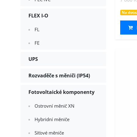
Na dota
FLEX I-O
FL
FE
UPS
Rozvaděče s měniči (IP54)
Fotovoltaické komponenty
Ostrovní měnič XN
Hybridní měniče
Síťové měniče