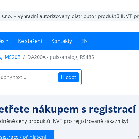
s.r.o. – výhradní autorizovaný distributor produktů INVT p
ás
Ke stažení
Kontakty
EN
, IMS20B
DA200A - puls/analog, RS485
Hledat
etřete nákupem s registrací
dněné ceny produktů INVT pro registrované zákazníky!
gistrace / přihlášení