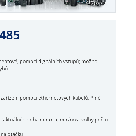
S485
omentové; pomocí digitálních vstupů; možno
hybů
 zařízení pomoci ethernetových kabelů. Plné
up (aktuální poloha motoru, možnost volby počtu
 na otáčku