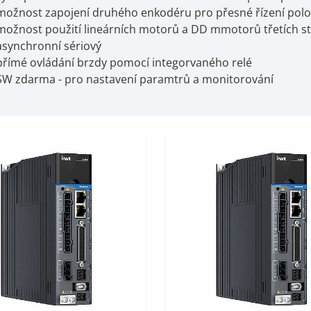
možnost zapojení druhého enkodéru pro přesné řízení polo
možnost použití lineárních motorů a DD mmotorů třetích str
asynchronní sériový
přímé ovládání brzdy pomocí integorvaného relé
SW zdarma - pro nastavení paramtrů a monitorování