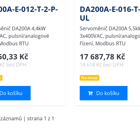
0A-E-012-T-2-P-
DA200A-E-016-T-
UL
ěnič DA200A 4,4kW
Servoměnič DA200A 5,5k
AC, pulsní/analogové
3x400VAC, pulsní/analog
, Modbus RTU
řízení, Modbus RTU
50,33 Kč
17 687,78 Kč
 Kč bez DPH
14 618 Kč bez DPH
z
Na dotaz
Do košíku
Do košíku
 záznamů | strana 1 z 1