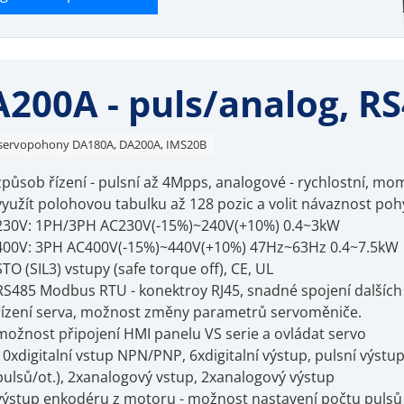
200A - puls/analog, R
servopohony DA180A, DA200A, IMS20B
způsob řízení - pulsní až 4Mpps, analogové - rychlostní, m
využít polohovou tabulku až 128 pozic a volit návaznost po
230V: 1PH/3PH AC230V(-15%)~240V(+10%) 0.4~3kW
400V: 3PH AC400V(-15%)~440V(+10%) 47Hz~63Hz 0.4~7.5kW
STO (SIL3) vstupy (safe torque off), CE, UL
RS485 Modbus RTU - konektroy RJ45, snadné spojení dalších
řízení serva, možnost změny parametrů servoměniče.
možnost připojení HMI panelu VS serie a ovládat servo
10xdigitalní vstup NPN/PNP, 6xdigitalní výstup, pulsní výst
pulsů/ot.), 2xanalogový vstup, 2xanalogový výstup
výstup enkodéru z motoru - možnost nastavení počtu pulsů