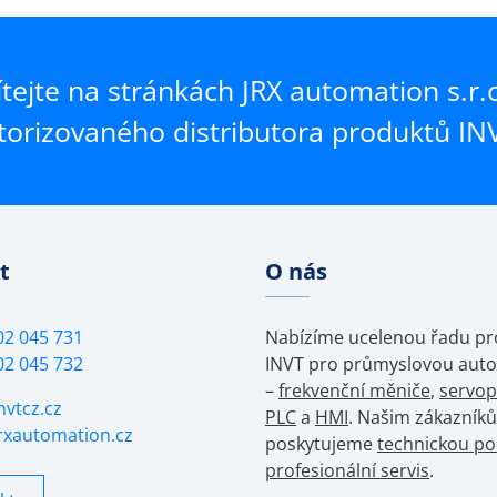
ítejte na stránkách JRX automation s.r.o
torizovaného distributora produktů INV
t
O nás
02 045 731
Nabízíme ucelenou řadu p
02 045 732
INVT pro průmyslovou auto
–
frekvenční měniče
,
servo
nvtcz.cz
PLC
a
HMI
. Našim zákazník
rxautomation.cz
poskytujeme
technickou po
profesionální servis
.