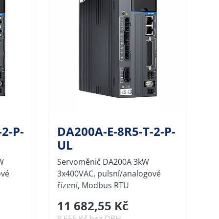
2-P-
DA200A-E-8R5-T-2-P-
UL
W
Servoměnič DA200A 3kW
ové
3x400VAC, pulsní/analogové
řízení, Modbus RTU
11 682,55 Kč
9 655 Kč bez DPH