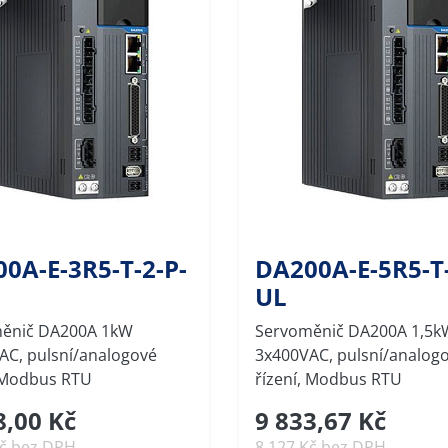
0A-E-3R5-T-2-P-
DA200A-E-5R5-T-
UL
ěnič DA200A 1kW
Servoměnič DA200A 1,5k
AC, pulsní/analogové
3x400VAC, pulsní/analog
, Modbus RTU
řízení, Modbus RTU
8,00 Kč
9 833,67 Kč
Kč bez DPH
8 127 Kč bez DPH