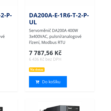
2-P-
DA200A-E-1R6-T-2-P-
UL
Servoměnič DA200A 400W
ové
3x400VAC, pulsní/analogové
řízení, Modbus RTU
7 787,56 Kč
6 436 Kč bez DPH
Na dotaz
Do košíku