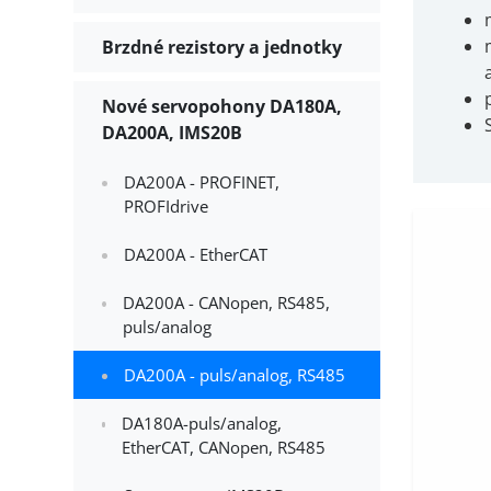
Brzdné rezistory a jednotky
Nové servopohony DA180A,
DA200A, IMS20B
DA200A - PROFINET,
PROFIdrive
DA200A - EtherCAT
DA200A - CANopen, RS485,
puls/analog
DA200A - puls/analog, RS485
DA180A-puls/analog,
EtherCAT, CANopen, RS485